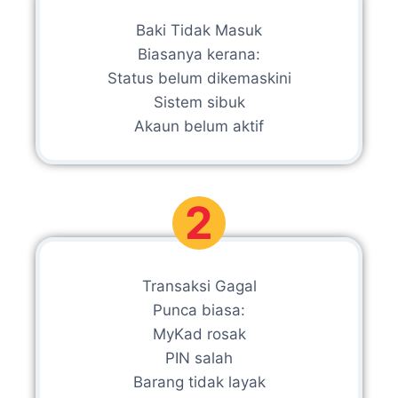
Baki Tidak Masuk
Biasanya kerana:
Status belum dikemaskini
Sistem sibuk
Akaun belum aktif
2
Transaksi Gagal
Punca biasa:
MyKad rosak
PIN salah
Barang tidak layak