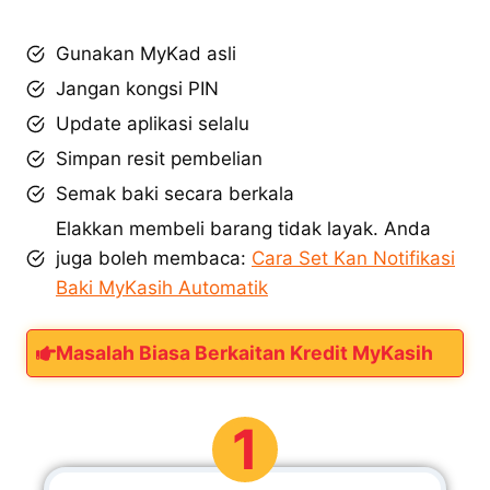
Gunakan MyKad asli
Jangan kongsi PIN
Update aplikasi selalu
Simpan resit pembelian
Semak baki secara berkala
Elakkan membeli barang tidak layak. Anda
juga boleh membaca:
Cara Set Kan Notifikasi
Baki MyKasih Automatik
Masalah Biasa Berkaitan Kredit MyKasih
1