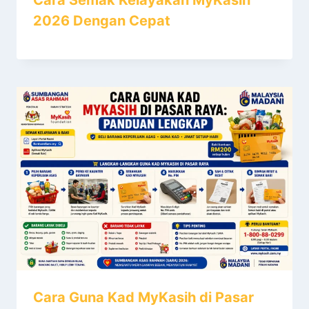
2026 Dengan Cepat
Cara Guna Kad MyKasih di Pasar