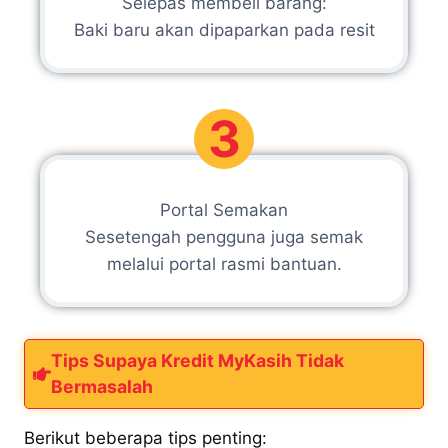
Selepas membeli barang:
Baki baru akan dipaparkan pada resit
3
Portal Semakan
Sesetengah pengguna juga semak
melalui portal rasmi bantuan.
Tips Supaya Kredit MyKasih Tidak
Bermasalah
Berikut beberapa tips penting: