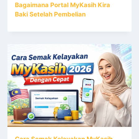
Bagaimana Portal MyKasih Kira
Baki Setelah Pembelian
Cara Semak Kelayakan MyKasih