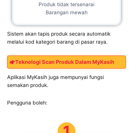
Produk tidak tersenarai
Barangan mewah
Sistem akan tapis produk secara automatik
melalui kod kategori barang di pasar raya.
Teknologi Scan Produk Dalam MyKasih
Aplikasi MyKasih juga mempunyai fungsi
semakan produk.
Pengguna boleh:
1