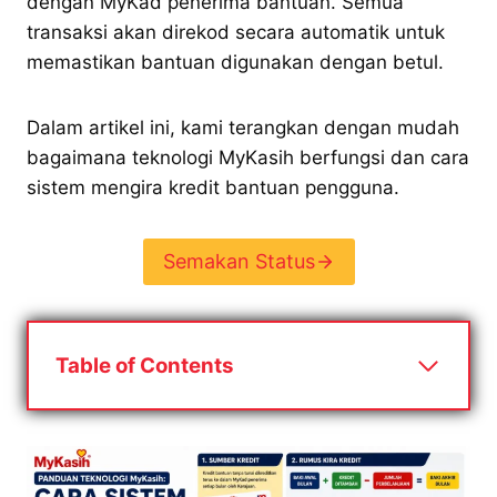
dengan MyKad penerima bantuan. Semua
transaksi akan direkod secara automatik untuk
memastikan bantuan digunakan dengan betul.
Dalam artikel ini, kami terangkan dengan mudah
bagaimana teknologi MyKasih berfungsi dan cara
sistem mengira kredit bantuan pengguna.
Semakan Status
Table of Contents