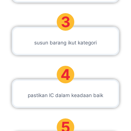
3
susun barang ikut kategori
4
pastikan IC dalam keadaan baik
5