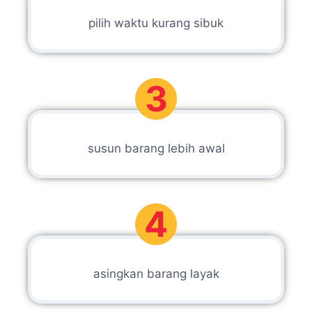
pilih waktu kurang sibuk
3
susun barang lebih awal
4
asingkan barang layak