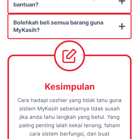
bantuan?
Bolehkah beli semua barang guna
MyKasih?
Kesimpulan
Cara hadapi cashier yang tidak tahu guna
sistem MyKasih sebenarnya tidak susah
jika anda tahu langkah yang betul. Yang
paling penting ialah kekal tenang, faham
cara sistem berfungsi, dan buat