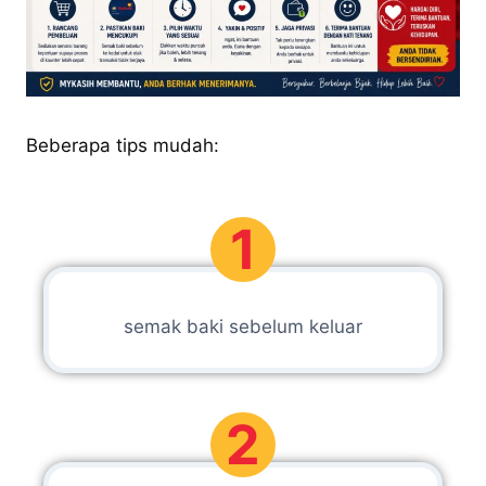
Beberapa tips mudah:
1
semak baki sebelum keluar
2