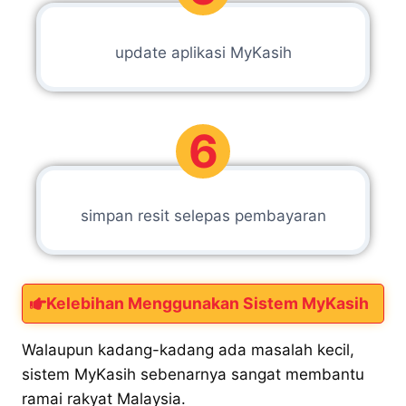
update aplikasi MyKasih
6
simpan resit selepas pembayaran
Kelebihan Menggunakan Sistem MyKasih
Walaupun kadang-kadang ada masalah kecil,
sistem MyKasih sebenarnya sangat membantu
ramai rakyat Malaysia.