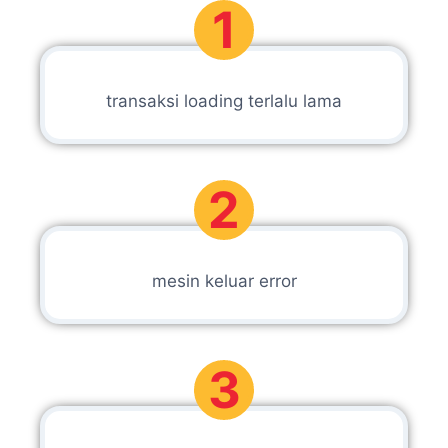
1
transaksi loading terlalu lama
2
mesin keluar error
3