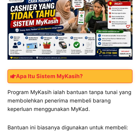
Apa Itu Sistem MyKasih?
Program MyKasih ialah bantuan tanpa tunai yang
membolehkan penerima membeli barang
keperluan menggunakan MyKad.
Bantuan ini biasanya digunakan untuk membeli: