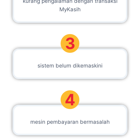
kurang pengalaman dengan transaksi
MyKasih
3
sistem belum dikemaskini
4
mesin pembayaran bermasalah