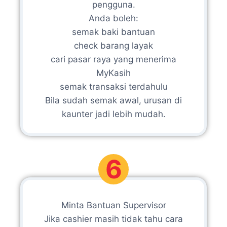
pengguna.
Anda boleh:
semak baki bantuan
check barang layak
cari pasar raya yang menerima
MyKasih
semak transaksi terdahulu
Bila sudah semak awal, urusan di
kaunter jadi lebih mudah.
6
Minta Bantuan Supervisor
Jika cashier masih tidak tahu cara