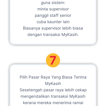
guna sistem:
minta supervisor
panggil staff senior
cuba kaunter lain
Biasanya supervisor lebih biasa
dengan transaksi MyKasih.
7
Pilih Pasar Raya Yang Biasa Terima
MyKasih
Sesetengah pasar raya lebih cekap
mengendalikan transaksi MyKasih
kerana mereka menerima ramai